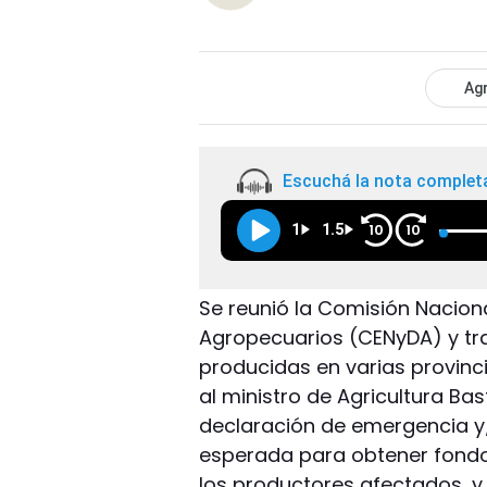
Agr
Escuchá la nota complet
1
1.5
10
10
Se reunió la Comisión Nacion
Agropecuarios (CENyDA) y tras
producidas en varias provinci
al ministro de Agricultura Ba
declaración de emergencia y
esperada para obtener fondo
los productores afectados, y