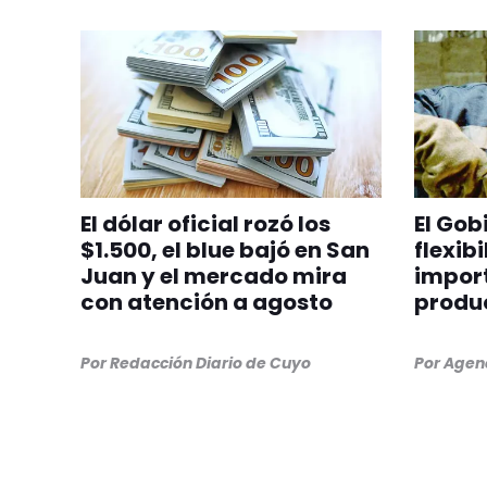
El dólar oficial rozó los
El Gob
$1.500, el blue bajó en San
flexib
Juan y el mercado mira
import
con atención a agosto
produ
Por
Redacción Diario de Cuyo
Por
Agenc