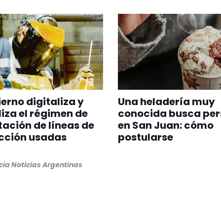
ierno digitaliza y
Una heladería muy
iliza el régimen de
conocida busca per
ación de líneas de
en San Juan: cómo
cción usadas
postularse
ia Noticias Argentinas