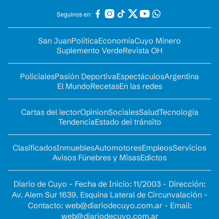
Seguinos en:
San Juan
Política
Economía
Cuyo Minero
Suplemento Verde
Revista OH
Policiales
Pasión Deportiva
Espectáculos
Argentina
El Mundo
Recetas
En las redes
Cartas del lector
Opinion
Sociales
Salud
Tecnología
Tendencia
Estado del tránsito
Clasificados
Inmuebles
Automotores
Empleos
Servicios
Avisos Fúnebres y Misas
Edictos
Diario de Cuyo - Fecha de Inicio: 11/2003 - Dirección:
Av. Alem Sur 1639. Esquina Lateral de Circunvalación -
Contacto:
web@diariodecuyo.com.ar
- Email:
web@diariodecuyo.com.ar