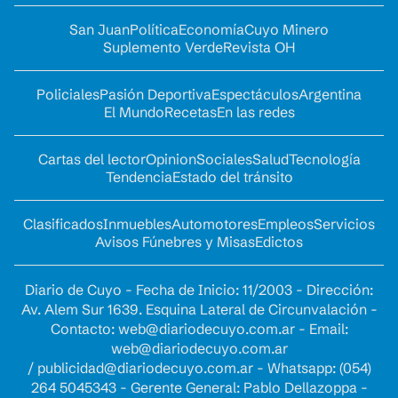
San Juan
Política
Economía
Cuyo Minero
Suplemento Verde
Revista OH
Policiales
Pasión Deportiva
Espectáculos
Argentina
El Mundo
Recetas
En las redes
Cartas del lector
Opinion
Sociales
Salud
Tecnología
Tendencia
Estado del tránsito
Clasificados
Inmuebles
Automotores
Empleos
Servicios
Avisos Fúnebres y Misas
Edictos
Diario de Cuyo - Fecha de Inicio: 11/2003 - Dirección:
Av. Alem Sur 1639. Esquina Lateral de Circunvalación -
Contacto:
web@diariodecuyo.com.ar
- Email:
web@diariodecuyo.com.ar
/
publicidad@diariodecuyo.com.ar
-
Whatsapp: (054)
264 5045343 - Gerente General: Pablo Dellazoppa -