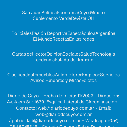
San Juan
Política
Economía
Cuyo Minero
Suplemento Verde
Revista OH
Policiales
Pasión Deportiva
Espectáculos
Argentina
El Mundo
Recetas
En las redes
Cartas del lector
Opinion
Sociales
Salud
Tecnología
Tendencia
Estado del tránsito
Clasificados
Inmuebles
Automotores
Empleos
Servicios
Avisos Fúnebres y Misas
Edictos
Diario de Cuyo - Fecha de Inicio: 11/2003 - Dirección:
Av. Alem Sur 1639. Esquina Lateral de Circunvalación -
Contacto:
web@diariodecuyo.com.ar
- Email:
web@diariodecuyo.com.ar
/
publicidad@diariodecuyo.com.ar
-
Whatsapp: (054)
264 5045343 - Gerente General: Pablo Dellazoppa -