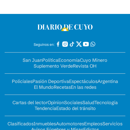
Seguinos en:
San Juan
Política
Economía
Cuyo Minero
Suplemento Verde
Revista OH
Policiales
Pasión Deportiva
Espectáculos
Argentina
El Mundo
Recetas
En las redes
Cartas del lector
Opinion
Sociales
Salud
Tecnología
Tendencia
Estado del tránsito
Clasificados
Inmuebles
Automotores
Empleos
Servicios
Avisos Fúnebres y Misas
Edictos