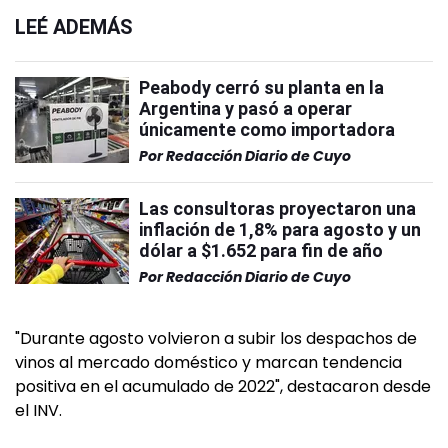
LEÉ ADEMÁS
Peabody cerró su planta en la
Argentina y pasó a operar
únicamente como importadora
Por
Redacción Diario de Cuyo
Las consultoras proyectaron una
inflación de 1,8% para agosto y un
dólar a $1.652 para fin de año
Por
Redacción Diario de Cuyo
"Durante agosto volvieron a subir los despachos de
vinos al mercado doméstico y marcan tendencia
positiva en el acumulado de 2022", destacaron desde
el INV.