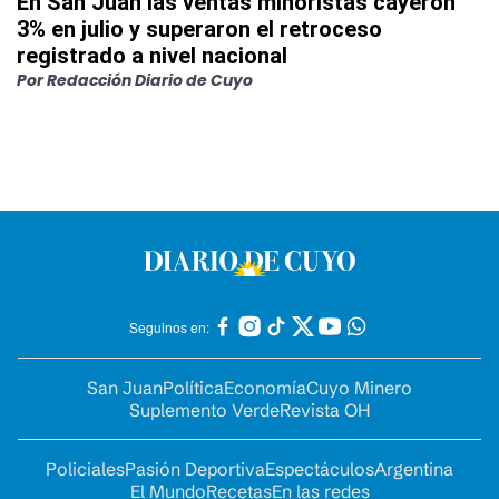
En San Juan las ventas minoristas cayeron
3% en julio y superaron el retroceso
registrado a nivel nacional
Por
Redacción Diario de Cuyo
Seguinos en:
San Juan
Política
Economía
Cuyo Minero
Suplemento Verde
Revista OH
Policiales
Pasión Deportiva
Espectáculos
Argentina
El Mundo
Recetas
En las redes