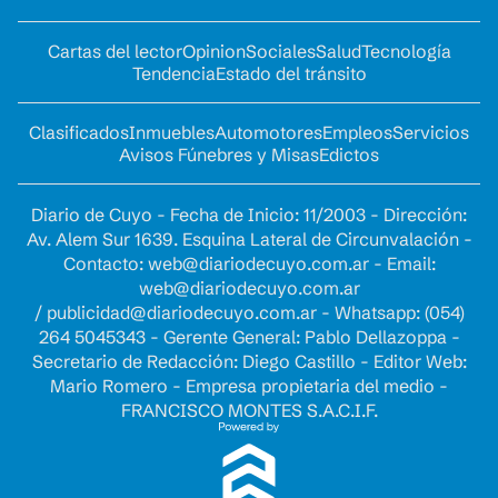
Cartas del lector
Opinion
Sociales
Salud
Tecnología
Tendencia
Estado del tránsito
Clasificados
Inmuebles
Automotores
Empleos
Servicios
Avisos Fúnebres y Misas
Edictos
Diario de Cuyo - Fecha de Inicio: 11/2003 - Dirección:
Av. Alem Sur 1639. Esquina Lateral de Circunvalación -
Contacto:
web@diariodecuyo.com.ar
- Email:
web@diariodecuyo.com.ar
/
publicidad@diariodecuyo.com.ar
-
Whatsapp: (054)
264 5045343 - Gerente General: Pablo Dellazoppa -
Secretario de Redacción: Diego Castillo - Editor Web:
Mario Romero - Empresa propietaria del medio -
FRANCISCO MONTES S.A.C.I.F.