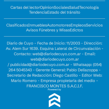
Cartas del lector
Opinion
Sociales
Salud
Tecnología
Tendencia
Estado del tránsito
Clasificados
Inmuebles
Automotores
Empleos
Servicios
Avisos Fúnebres y Misas
Edictos
Diario de Cuyo - Fecha de Inicio: 11/2003 - Dirección:
Av. Alem Sur 1639. Esquina Lateral de Circunvalación -
Contacto:
web@diariodecuyo.com.ar
- Email:
web@diariodecuyo.com.ar
/
publicidad@diariodecuyo.com.ar
-
Whatsapp: (054)
264 5045343 - Gerente General: Pablo Dellazoppa -
Secretario de Redacción: Diego Castillo - Editor Web:
Mario Romero - Empresa propietaria del medio -
FRANCISCO MONTES S.A.C.I.F.