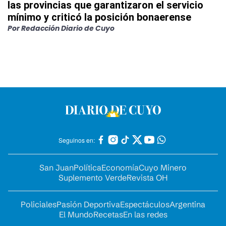
las provincias que garantizaron el servicio
mínimo y criticó la posición bonaerense
Por
Redacción Diario de Cuyo
Seguinos en:
San Juan
Política
Economía
Cuyo Minero
Suplemento Verde
Revista OH
Policiales
Pasión Deportiva
Espectáculos
Argentina
El Mundo
Recetas
En las redes