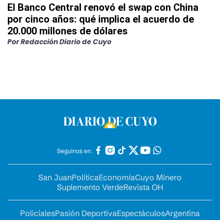
El Banco Central renovó el swap con China
por cinco años: qué implica el acuerdo de
20.000 millones de dólares
Por
Redacción Diario de Cuyo
Seguinos en:
San Juan
Política
Economía
Cuyo Minero
Suplemento Verde
Revista OH
Policiales
Pasión Deportiva
Espectáculos
Argentina