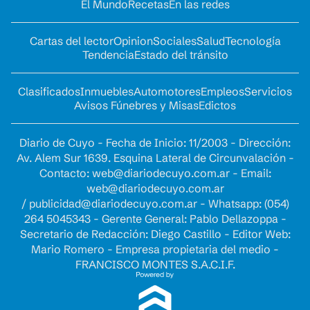
El Mundo
Recetas
En las redes
Cartas del lector
Opinion
Sociales
Salud
Tecnología
Tendencia
Estado del tránsito
Clasificados
Inmuebles
Automotores
Empleos
Servicios
Avisos Fúnebres y Misas
Edictos
Diario de Cuyo - Fecha de Inicio: 11/2003 - Dirección:
Av. Alem Sur 1639. Esquina Lateral de Circunvalación -
Contacto:
web@diariodecuyo.com.ar
- Email:
web@diariodecuyo.com.ar
/
publicidad@diariodecuyo.com.ar
-
Whatsapp: (054)
264 5045343 - Gerente General: Pablo Dellazoppa -
Secretario de Redacción: Diego Castillo - Editor Web:
Mario Romero - Empresa propietaria del medio -
FRANCISCO MONTES S.A.C.I.F.