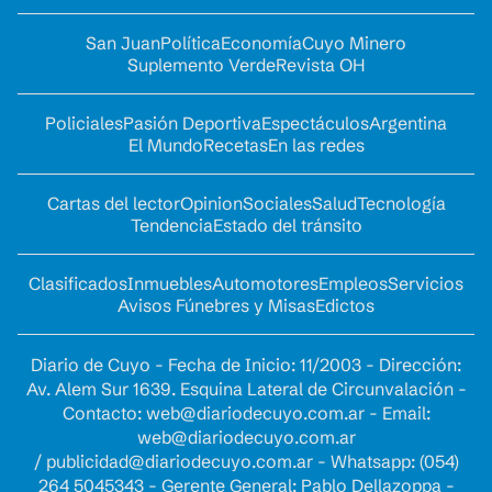
San Juan
Política
Economía
Cuyo Minero
Suplemento Verde
Revista OH
Policiales
Pasión Deportiva
Espectáculos
Argentina
El Mundo
Recetas
En las redes
Cartas del lector
Opinion
Sociales
Salud
Tecnología
Tendencia
Estado del tránsito
Clasificados
Inmuebles
Automotores
Empleos
Servicios
Avisos Fúnebres y Misas
Edictos
Diario de Cuyo - Fecha de Inicio: 11/2003 - Dirección:
Av. Alem Sur 1639. Esquina Lateral de Circunvalación -
Contacto:
web@diariodecuyo.com.ar
- Email:
web@diariodecuyo.com.ar
/
publicidad@diariodecuyo.com.ar
-
Whatsapp: (054)
264 5045343 - Gerente General: Pablo Dellazoppa -