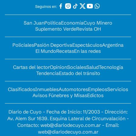
Seguinos en:
San Juan
Política
Economía
Cuyo Minero
Suplemento Verde
Revista OH
Policiales
Pasión Deportiva
Espectáculos
Argentina
El Mundo
Recetas
En las redes
Cartas del lector
Opinion
Sociales
Salud
Tecnología
Tendencia
Estado del tránsito
Clasificados
Inmuebles
Automotores
Empleos
Servicios
Avisos Fúnebres y Misas
Edictos
Diario de Cuyo - Fecha de Inicio: 11/2003 - Dirección:
Av. Alem Sur 1639. Esquina Lateral de Circunvalación -
Contacto:
web@diariodecuyo.com.ar
- Email:
web@diariodecuyo.com.ar