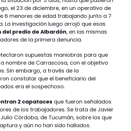
la situación por 5 días, hasta que pusieron
ego, el 23 de diciembre, en un operativo de
 de 6 menores de edad trabajando junto a 7
. La investigación luego arrojó que esas
n del predio de Albardón
, en las mismas
jadores de la primera denuncia.
detectaron supuestas maniobras para que
 a nombre de Carrascosa, con el objetivo
es. Sin embargo, a través de la
aron constatar que el beneficiario del
leados era el sospechoso.
entran 2 capataces
que fueron señalados
ores de los trabajadores. Se trata de Javier
y Julio Córdoba, de Tucumán, sobre los que
ptura y aún no han sido hallados.