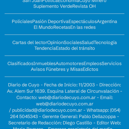
San Juan
Política
Economía
Cuyo Minero
Suplemento Verde
Revista OH
Policiales
Pasión Deportiva
Espectáculos
Argentina
El Mundo
Recetas
En las redes
Cartas del lector
Opinion
Sociales
Salud
Tecnología
Tendencia
Estado del tránsito
Clasificados
Inmuebles
Automotores
Empleos
Servicios
Avisos Fúnebres y Misas
Edictos
Diario de Cuyo - Fecha de Inicio: 11/2003 - Dirección:
Av. Alem Sur 1639. Esquina Lateral de Circunvalación -
Contacto:
web@diariodecuyo.com.ar
- Email:
web@diariodecuyo.com.ar
/
publicidad@diariodecuyo.com.ar
-
Whatsapp: (054)
264 5045343 - Gerente General: Pablo Dellazoppa -
Secretario de Redacción: Diego Castillo - Editor Web: