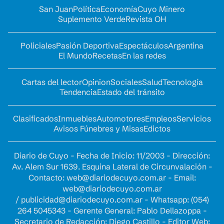
San Juan
Política
Economía
Cuyo Minero
Suplemento Verde
Revista OH
Policiales
Pasión Deportiva
Espectáculos
Argentina
El Mundo
Recetas
En las redes
Cartas del lector
Opinion
Sociales
Salud
Tecnología
Tendencia
Estado del tránsito
Clasificados
Inmuebles
Automotores
Empleos
Servicios
Avisos Fúnebres y Misas
Edictos
Diario de Cuyo - Fecha de Inicio: 11/2003 - Dirección:
Av. Alem Sur 1639. Esquina Lateral de Circunvalación -
Contacto:
web@diariodecuyo.com.ar
- Email:
web@diariodecuyo.com.ar
/
publicidad@diariodecuyo.com.ar
-
Whatsapp: (054)
264 5045343 - Gerente General: Pablo Dellazoppa -
Secretario de Redacción: Diego Castillo - Editor Web: