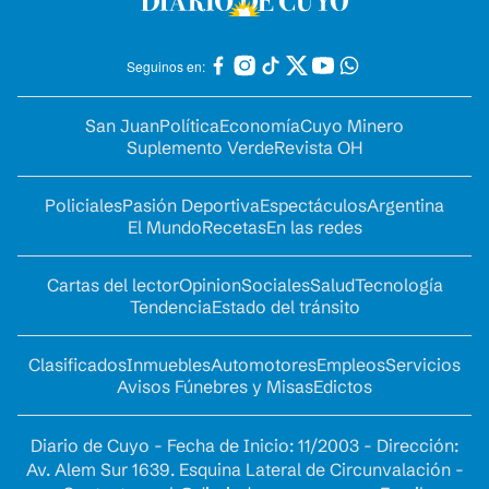
Seguinos en:
San Juan
Política
Economía
Cuyo Minero
Suplemento Verde
Revista OH
Policiales
Pasión Deportiva
Espectáculos
Argentina
El Mundo
Recetas
En las redes
Cartas del lector
Opinion
Sociales
Salud
Tecnología
Tendencia
Estado del tránsito
Clasificados
Inmuebles
Automotores
Empleos
Servicios
Avisos Fúnebres y Misas
Edictos
Diario de Cuyo - Fecha de Inicio: 11/2003 - Dirección:
Av. Alem Sur 1639. Esquina Lateral de Circunvalación -