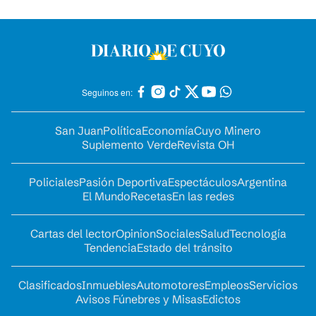
Seguinos en:
San Juan
Política
Economía
Cuyo Minero
Suplemento Verde
Revista OH
Policiales
Pasión Deportiva
Espectáculos
Argentina
El Mundo
Recetas
En las redes
Cartas del lector
Opinion
Sociales
Salud
Tecnología
Tendencia
Estado del tránsito
Clasificados
Inmuebles
Automotores
Empleos
Servicios
Avisos Fúnebres y Misas
Edictos