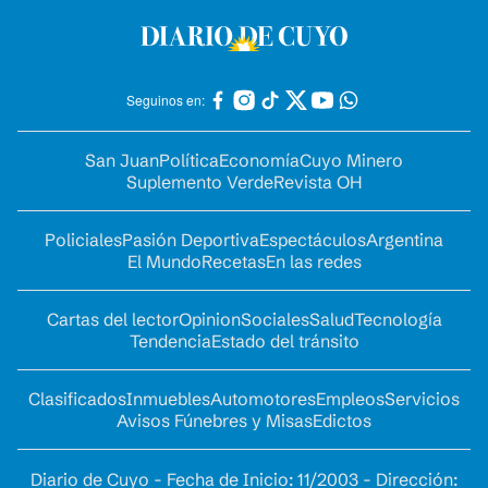
Seguinos en:
San Juan
Política
Economía
Cuyo Minero
Suplemento Verde
Revista OH
Policiales
Pasión Deportiva
Espectáculos
Argentina
El Mundo
Recetas
En las redes
Cartas del lector
Opinion
Sociales
Salud
Tecnología
Tendencia
Estado del tránsito
Clasificados
Inmuebles
Automotores
Empleos
Servicios
Avisos Fúnebres y Misas
Edictos
Diario de Cuyo - Fecha de Inicio: 11/2003 - Dirección: