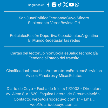
Seguinos en:
San Juan
Política
Economía
Cuyo Minero
Suplemento Verde
Revista OH
Policiales
Pasión Deportiva
Espectáculos
Argentina
El Mundo
Recetas
En las redes
Cartas del lector
Opinion
Sociales
Salud
Tecnología
Tendencia
Estado del tránsito
Clasificados
Inmuebles
Automotores
Empleos
Servicios
Avisos Fúnebres y Misas
Edictos
Diario de Cuyo - Fecha de Inicio: 11/2003 - Dirección:
Av. Alem Sur 1639. Esquina Lateral de Circunvalación -
Contacto:
web@diariodecuyo.com.ar
- Email:
web@diariodecuyo.com.ar