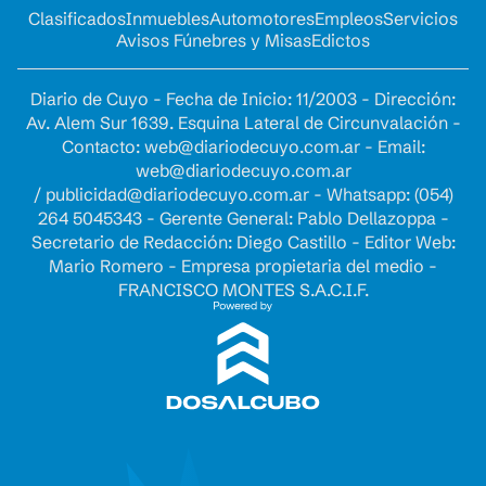
Clasificados
Inmuebles
Automotores
Empleos
Servicios
Avisos Fúnebres y Misas
Edictos
Diario de Cuyo - Fecha de Inicio: 11/2003 - Dirección:
Av. Alem Sur 1639. Esquina Lateral de Circunvalación -
Contacto:
web@diariodecuyo.com.ar
- Email:
web@diariodecuyo.com.ar
/
publicidad@diariodecuyo.com.ar
-
Whatsapp: (054)
264 5045343 - Gerente General: Pablo Dellazoppa -
Secretario de Redacción: Diego Castillo - Editor Web:
Mario Romero - Empresa propietaria del medio -
FRANCISCO MONTES S.A.C.I.F.