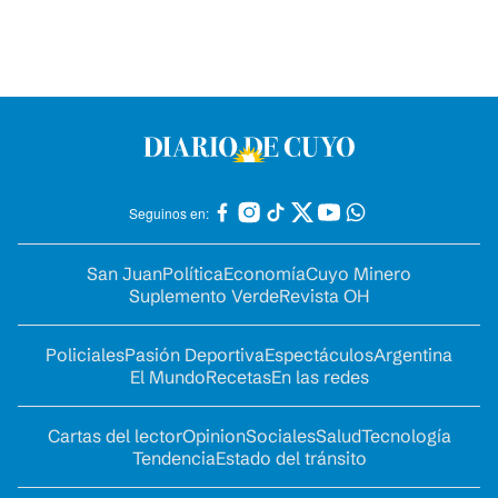
Seguinos en:
San Juan
Política
Economía
Cuyo Minero
Suplemento Verde
Revista OH
Policiales
Pasión Deportiva
Espectáculos
Argentina
El Mundo
Recetas
En las redes
Cartas del lector
Opinion
Sociales
Salud
Tecnología
Tendencia
Estado del tránsito