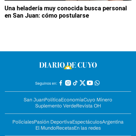
Una heladería muy conocida busca personal
en San Juan: cómo postularse
Seguinos en:
San Juan
Política
Economía
Cuyo Minero
Suplemento Verde
Revista OH
Policiales
Pasión Deportiva
Espectáculos
Argentina
El Mundo
Recetas
En las redes