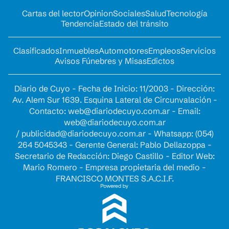
Cartas del lector
Opinion
Sociales
Salud
Tecnología
Tendencia
Estado del tránsito
Clasificados
Inmuebles
Automotores
Empleos
Servicios
Avisos Fúnebres y Misas
Edictos
Diario de Cuyo - Fecha de Inicio: 11/2003 - Dirección:
Av. Alem Sur 1639. Esquina Lateral de Circunvalación -
Contacto:
web@diariodecuyo.com.ar
- Email:
web@diariodecuyo.com.ar
/
publicidad@diariodecuyo.com.ar
-
Whatsapp: (054)
264 5045343 - Gerente General: Pablo Dellazoppa -
Secretario de Redacción: Diego Castillo - Editor Web:
Mario Romero - Empresa propietaria del medio -
FRANCISCO MONTES S.A.C.I.F.