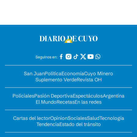
Seguinos en:
San Juan
Política
Economía
Cuyo Minero
Suplemento Verde
Revista OH
Policiales
Pasión Deportiva
Espectáculos
Argentina
El Mundo
Recetas
En las redes
Cartas del lector
Opinion
Sociales
Salud
Tecnología
Tendencia
Estado del tránsito