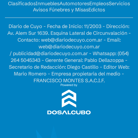
Clasificados
Inmuebles
Automotores
Empleos
Servicios
Avisos Fúnebres y Misas
Edictos
Diario de Cuyo - Fecha de Inicio: 11/2003 - Dirección:
Av. Alem Sur 1639. Esquina Lateral de Circunvalación -
Contacto:
web@diariodecuyo.com.ar
- Email:
web@diariodecuyo.com.ar
/
publicidad@diariodecuyo.com.ar
-
Whatsapp: (054)
264 5045343 - Gerente General: Pablo Dellazoppa -
Secretario de Redacción: Diego Castillo - Editor Web:
Mario Romero - Empresa propietaria del medio -
FRANCISCO MONTES S.A.C.I.F.