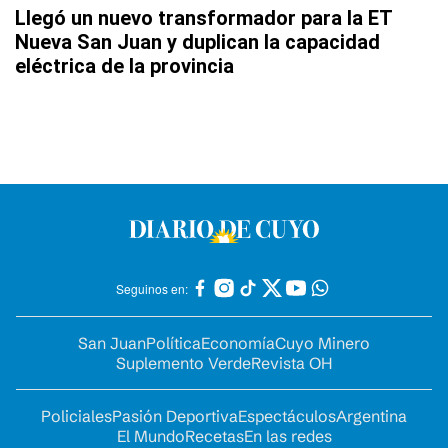
Llegó un nuevo transformador para la ET
Nueva San Juan y duplican la capacidad
eléctrica de la provincia
Seguinos en:
San Juan
Política
Economía
Cuyo Minero
Suplemento Verde
Revista OH
Policiales
Pasión Deportiva
Espectáculos
Argentina
El Mundo
Recetas
En las redes