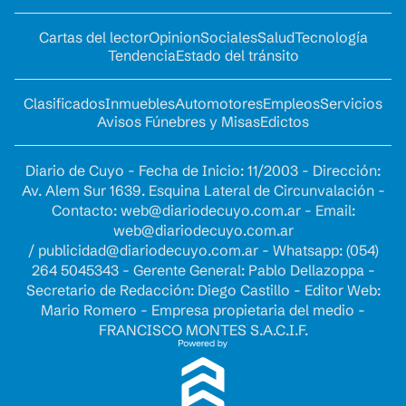
Cartas del lector
Opinion
Sociales
Salud
Tecnología
Tendencia
Estado del tránsito
Clasificados
Inmuebles
Automotores
Empleos
Servicios
Avisos Fúnebres y Misas
Edictos
Diario de Cuyo - Fecha de Inicio: 11/2003 - Dirección:
Av. Alem Sur 1639. Esquina Lateral de Circunvalación -
Contacto:
web@diariodecuyo.com.ar
- Email:
web@diariodecuyo.com.ar
/
publicidad@diariodecuyo.com.ar
-
Whatsapp: (054)
264 5045343 - Gerente General: Pablo Dellazoppa -
Secretario de Redacción: Diego Castillo - Editor Web:
Mario Romero - Empresa propietaria del medio -
FRANCISCO MONTES S.A.C.I.F.