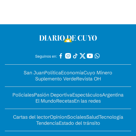
Seguinos en:
San Juan
Política
Economía
Cuyo Minero
Suplemento Verde
Revista OH
Policiales
Pasión Deportiva
Espectáculos
Argentina
El Mundo
Recetas
En las redes
Cartas del lector
Opinion
Sociales
Salud
Tecnología
Tendencia
Estado del tránsito