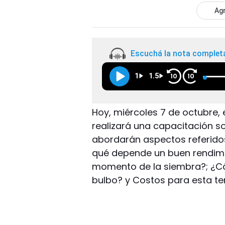
Agr
Escuchá la nota complet
1
1.5
10
10
Hoy, miércoles 7 de octubre, 
realizará una capacitación so
abordarán aspectos referidos
qué depende un buen rendimi
momento de la siembra?; ¿Cóm
bulbo? y Costos para esta t