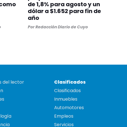
 como
de 1,8% para agosto y un
dólar a $1.652 para fin de
año
o
Por
Redacción Diario de Cuyo
 del lector
Clasificados
on
Clasificados
es
Inmuebles
Automotores
logía
Empleos
ncia
Servicios