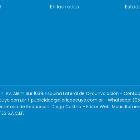
H
En las redes
Estado
ión: Av. Alem Sur 1639. Esquina Lateral de Circunvalación - Contac
cuyo.com.ar
/
publicidad@diariodecuyo.com.ar
-
Whatsapp: (0
cretario de Redacción: Diego Castillo - Editor Web: Mario Romer
 S.A.C.I.F.