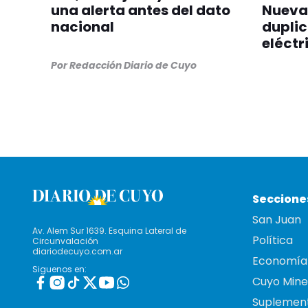
una alerta antes del dato
Nueva
nacional
dupli
eléctr
Por
Redacción Diario de Cuyo
Seccione
San Juan
Av. Alem Sur 1639. Esquina Lateral de
Política
Circunvalación
diariodecuyo.com.ar
Economía
Siguenos en:
Cuyo Mine
Suplemen