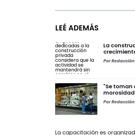
LEÉ ADEMÁS
La constru
crecimiento
Por
Redacción 
"Se toman c
morosidad 
Por
Redacción 
La capacitación es organizad