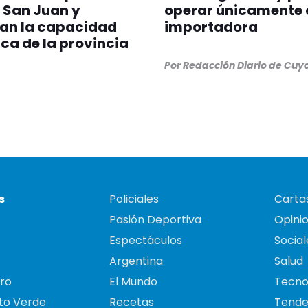
 San Juan y
operar únicamente
can la capacidad
importadora
ica de la provincia
Por
Redacción Diario de Cuy
s
Policiales
Cartas
Pasión Deportiva
Opini
Espectáculos
Social
Argentina
Salud
ro
El Mundo
Tecno
to Verde
Recetas
Tende