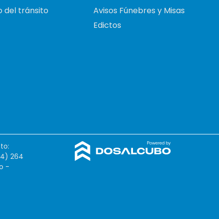
 del tránsito
Avisos Fúnebres y Misas
Edictos
to:
54) 264
o -