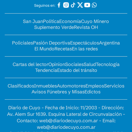
Seguinos en:
San Juan
Política
Economía
Cuyo Minero
Suplemento Verde
Revista OH
Policiales
Pasión Deportiva
Espectáculos
Argentina
El Mundo
Recetas
En las redes
Cartas del lector
Opinion
Sociales
Salud
Tecnología
Tendencia
Estado del tránsito
Clasificados
Inmuebles
Automotores
Empleos
Servicios
Avisos Fúnebres y Misas
Edictos
Diario de Cuyo - Fecha de Inicio: 11/2003 - Dirección:
Av. Alem Sur 1639. Esquina Lateral de Circunvalación -
Contacto:
web@diariodecuyo.com.ar
- Email:
web@diariodecuyo.com.ar