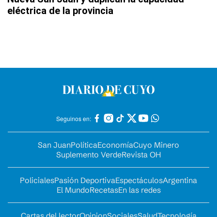
eléctrica de la provincia
Seguinos en:
San Juan
Política
Economía
Cuyo Minero
Suplemento Verde
Revista OH
Policiales
Pasión Deportiva
Espectáculos
Argentina
El Mundo
Recetas
En las redes
Cartas del lector
Opinion
Sociales
Salud
Tecnología