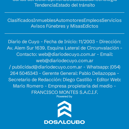
Tendencia
Estado del tránsito
Clasificados
Inmuebles
Automotores
Empleos
Servicios
Avisos Fúnebres y Misas
Edictos
Diario de Cuyo - Fecha de Inicio: 11/2003 - Dirección:
Av. Alem Sur 1639. Esquina Lateral de Circunvalación -
Contacto:
web@diariodecuyo.com.ar
- Email:
web@diariodecuyo.com.ar
/
publicidad@diariodecuyo.com.ar
-
Whatsapp: (054)
264 5045343 - Gerente General: Pablo Dellazoppa -
Secretario de Redacción: Diego Castillo - Editor Web:
Mario Romero - Empresa propietaria del medio -
FRANCISCO MONTES S.A.C.I.F.