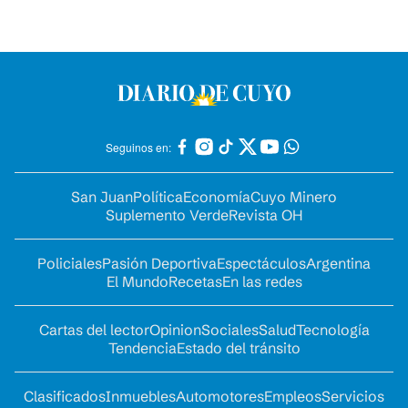
Seguinos en:
San Juan
Política
Economía
Cuyo Minero
Suplemento Verde
Revista OH
Policiales
Pasión Deportiva
Espectáculos
Argentina
El Mundo
Recetas
En las redes
Cartas del lector
Opinion
Sociales
Salud
Tecnología
Tendencia
Estado del tránsito
Clasificados
Inmuebles
Automotores
Empleos
Servicios