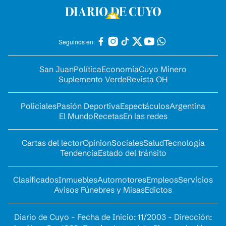
Seguinos en:
San Juan
Política
Economía
Cuyo Minero
Suplemento Verde
Revista OH
Policiales
Pasión Deportiva
Espectáculos
Argentina
El Mundo
Recetas
En las redes
Cartas del lector
Opinion
Sociales
Salud
Tecnología
Tendencia
Estado del tránsito
Clasificados
Inmuebles
Automotores
Empleos
Servicios
Avisos Fúnebres y Misas
Edictos
Diario de Cuyo - Fecha de Inicio: 11/2003 - Dirección: