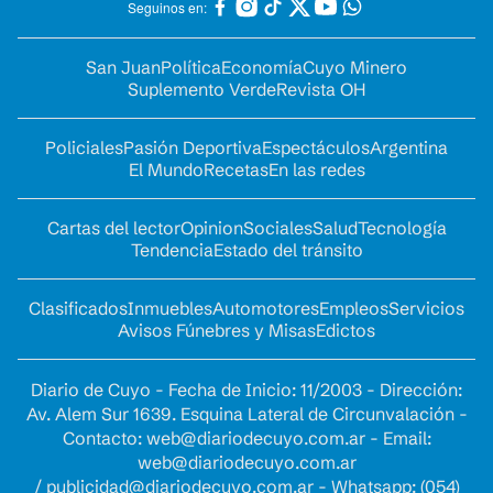
Seguinos en:
San Juan
Política
Economía
Cuyo Minero
Suplemento Verde
Revista OH
Policiales
Pasión Deportiva
Espectáculos
Argentina
El Mundo
Recetas
En las redes
Cartas del lector
Opinion
Sociales
Salud
Tecnología
Tendencia
Estado del tránsito
Clasificados
Inmuebles
Automotores
Empleos
Servicios
Avisos Fúnebres y Misas
Edictos
Diario de Cuyo - Fecha de Inicio: 11/2003 - Dirección:
Av. Alem Sur 1639. Esquina Lateral de Circunvalación -
Contacto:
web@diariodecuyo.com.ar
- Email:
web@diariodecuyo.com.ar
/
publicidad@diariodecuyo.com.ar
-
Whatsapp: (054)