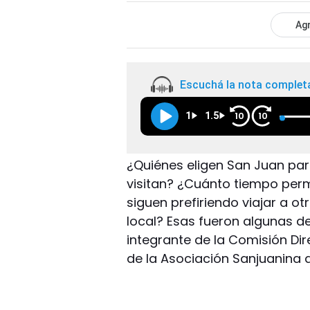
Agr
Escuchá la nota complet
1
1.5
10
10
¿Quiénes eligen San Juan par
visitan? ¿Cuánto tiempo per
siguen prefiriendo viajar a o
local? Esas fueron algunas d
integrante de la Comisión Dir
de la Asociación Sanjuanina 