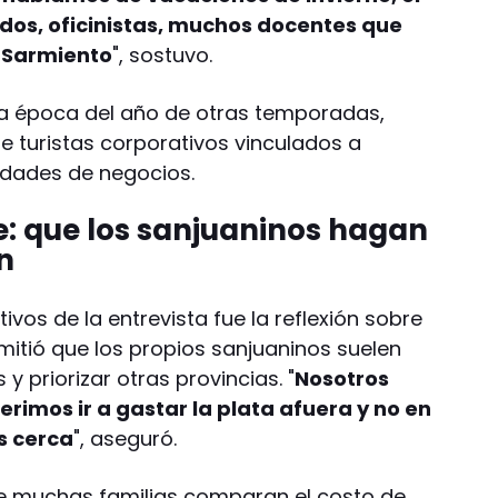
dos, oficinistas, muchos docentes que
e Sarmiento
", sostuvo.
sta época del año de otras temporadas,
 turistas corporativos vinculados a
idades de negocios.
e: que los sanjuaninos hagan
n
vos de la entrevista fue la reflexión sobre
mitió que los propios sanjuaninos suelen
 y priorizar otras provincias. "
Nosotros
rimos ir a gastar la plata afuera y no en
s cerca
", aseguró.
 muchas familias comparan el costo de