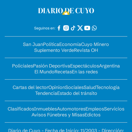
Seguinos en:
San Juan
Política
Economía
Cuyo Minero
Suplemento Verde
Revista OH
Policiales
Pasión Deportiva
Espectáculos
Argentina
El Mundo
Recetas
En las redes
Cartas del lector
Opinion
Sociales
Salud
Tecnología
Tendencia
Estado del tránsito
Clasificados
Inmuebles
Automotores
Empleos
Servicios
Avisos Fúnebres y Misas
Edictos
Diario de Cuyo - Fecha de Inicio: 11/2003 - Dirección: