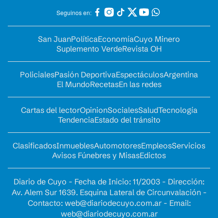
Seguinos en:
San Juan
Política
Economía
Cuyo Minero
Suplemento Verde
Revista OH
Policiales
Pasión Deportiva
Espectáculos
Argentina
El Mundo
Recetas
En las redes
Cartas del lector
Opinion
Sociales
Salud
Tecnología
Tendencia
Estado del tránsito
Clasificados
Inmuebles
Automotores
Empleos
Servicios
Avisos Fúnebres y Misas
Edictos
Diario de Cuyo - Fecha de Inicio: 11/2003 - Dirección:
Av. Alem Sur 1639. Esquina Lateral de Circunvalación -
Contacto:
web@diariodecuyo.com.ar
- Email:
web@diariodecuyo.com.ar