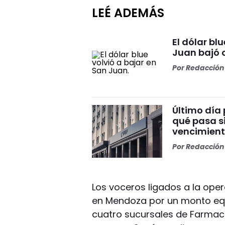
LEÉ ADEMÁS
El dólar bl
Juan bajó 
Por
Redacción 
Último día 
qué pasa si
vencimien
Por
Redacción 
Los voceros ligados a la ope
en Mendoza por un monto equ
cuatro sucursales de Farmac