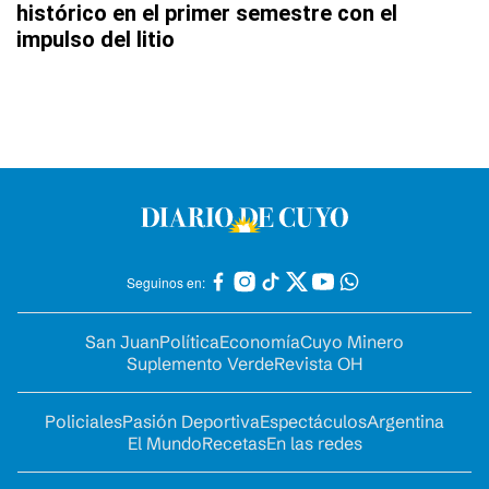
histórico en el primer semestre con el
impulso del litio
Seguinos en:
San Juan
Política
Economía
Cuyo Minero
Suplemento Verde
Revista OH
Policiales
Pasión Deportiva
Espectáculos
Argentina
El Mundo
Recetas
En las redes