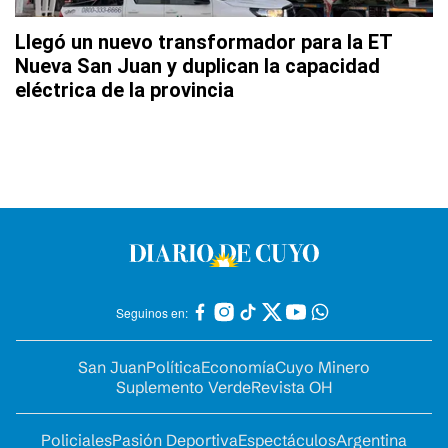
Llegó un nuevo transformador para la ET
Nueva San Juan y duplican la capacidad
eléctrica de la provincia
Seguinos en:
San Juan
Política
Economía
Cuyo Minero
Suplemento Verde
Revista OH
Policiales
Pasión Deportiva
Espectáculos
Argentina