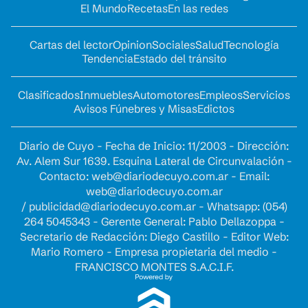
El Mundo
Recetas
En las redes
Cartas del lector
Opinion
Sociales
Salud
Tecnología
Tendencia
Estado del tránsito
Clasificados
Inmuebles
Automotores
Empleos
Servicios
Avisos Fúnebres y Misas
Edictos
Diario de Cuyo - Fecha de Inicio: 11/2003 - Dirección:
Av. Alem Sur 1639. Esquina Lateral de Circunvalación -
Contacto:
web@diariodecuyo.com.ar
- Email:
web@diariodecuyo.com.ar
/
publicidad@diariodecuyo.com.ar
-
Whatsapp: (054)
264 5045343 - Gerente General: Pablo Dellazoppa -
Secretario de Redacción: Diego Castillo - Editor Web:
Mario Romero - Empresa propietaria del medio -
FRANCISCO MONTES S.A.C.I.F.