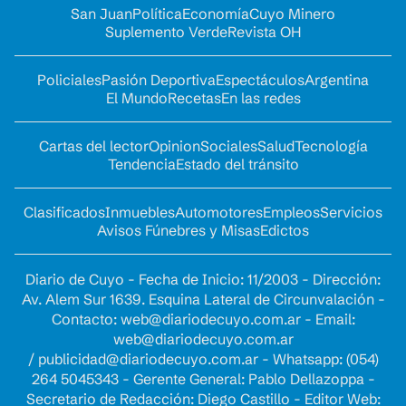
San Juan
Política
Economía
Cuyo Minero
Suplemento Verde
Revista OH
Policiales
Pasión Deportiva
Espectáculos
Argentina
El Mundo
Recetas
En las redes
Cartas del lector
Opinion
Sociales
Salud
Tecnología
Tendencia
Estado del tránsito
Clasificados
Inmuebles
Automotores
Empleos
Servicios
Avisos Fúnebres y Misas
Edictos
Diario de Cuyo - Fecha de Inicio: 11/2003 - Dirección:
Av. Alem Sur 1639. Esquina Lateral de Circunvalación -
Contacto:
web@diariodecuyo.com.ar
- Email:
web@diariodecuyo.com.ar
/
publicidad@diariodecuyo.com.ar
-
Whatsapp: (054)
264 5045343 - Gerente General: Pablo Dellazoppa -
Secretario de Redacción: Diego Castillo - Editor Web: