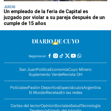
JUICIO
Un empleado de la feria de Capital es
juzgado por violar a su pareja después de un
cumple de 15 años
Seguinos en:
San Juan
Política
Economía
Cuyo Minero
Suplemento Verde
Revista OH
Policiales
Pasión Deportiva
Espectáculos
Argentina
El Mundo
Recetas
En las redes
Cartas del lector
Opinion
Sociales
Salud
Tecnología
Tendencia
Estado del tránsito