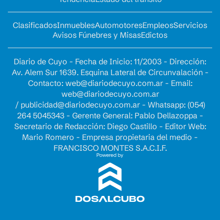
Clasificados
Inmuebles
Automotores
Empleos
Servicios
Avisos Fúnebres y Misas
Edictos
Diario de Cuyo - Fecha de Inicio: 11/2003 - Dirección:
Av. Alem Sur 1639. Esquina Lateral de Circunvalación -
Contacto:
web@diariodecuyo.com.ar
- Email:
web@diariodecuyo.com.ar
/
publicidad@diariodecuyo.com.ar
-
Whatsapp: (054)
264 5045343 - Gerente General: Pablo Dellazoppa -
Secretario de Redacción: Diego Castillo - Editor Web:
Mario Romero - Empresa propietaria del medio -
FRANCISCO MONTES S.A.C.I.F.