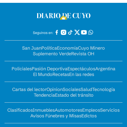
Seguinos en:
San Juan
Política
Economía
Cuyo Minero
Suplemento Verde
Revista OH
Policiales
Pasión Deportiva
Espectáculos
Argentina
El Mundo
Recetas
En las redes
Cartas del lector
Opinion
Sociales
Salud
Tecnología
Tendencia
Estado del tránsito
Clasificados
Inmuebles
Automotores
Empleos
Servicios
Avisos Fúnebres y Misas
Edictos