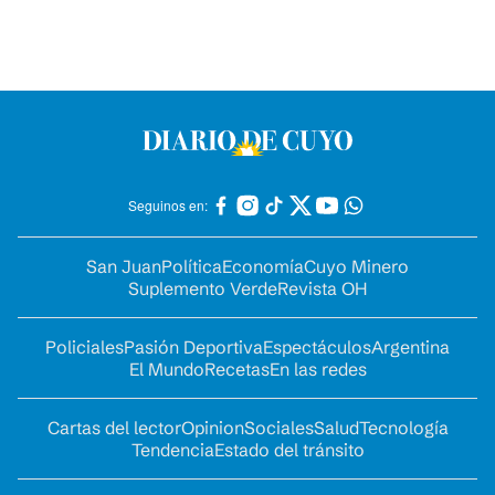
Seguinos en:
San Juan
Política
Economía
Cuyo Minero
Suplemento Verde
Revista OH
Policiales
Pasión Deportiva
Espectáculos
Argentina
El Mundo
Recetas
En las redes
Cartas del lector
Opinion
Sociales
Salud
Tecnología
Tendencia
Estado del tránsito