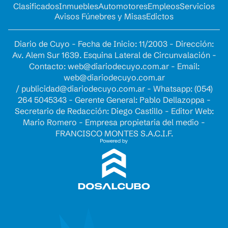
Clasificados
Inmuebles
Automotores
Empleos
Servicios
Avisos Fúnebres y Misas
Edictos
Diario de Cuyo - Fecha de Inicio: 11/2003 - Dirección:
Av. Alem Sur 1639. Esquina Lateral de Circunvalación -
Contacto:
web@diariodecuyo.com.ar
- Email:
web@diariodecuyo.com.ar
/
publicidad@diariodecuyo.com.ar
-
Whatsapp: (054)
264 5045343 - Gerente General: Pablo Dellazoppa -
Secretario de Redacción: Diego Castillo - Editor Web:
Mario Romero - Empresa propietaria del medio -
FRANCISCO MONTES S.A.C.I.F.