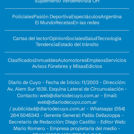
Suplemento Verde
Revista OH
Policiales
Pasión Deportiva
Espectáculos
Argentina
El Mundo
Recetas
En las redes
Cartas del lector
Opinion
Sociales
Salud
Tecnología
Tendencia
Estado del tránsito
Clasificados
Inmuebles
Automotores
Empleos
Servicios
Avisos Fúnebres y Misas
Edictos
Diario de Cuyo - Fecha de Inicio: 11/2003 - Dirección:
Av. Alem Sur 1639. Esquina Lateral de Circunvalación -
Contacto:
web@diariodecuyo.com.ar
- Email:
web@diariodecuyo.com.ar
/
publicidad@diariodecuyo.com.ar
-
Whatsapp: (054)
264 5045343 - Gerente General: Pablo Dellazoppa -
Secretario de Redacción: Diego Castillo - Editor Web:
Mario Romero - Empresa propietaria del medio -