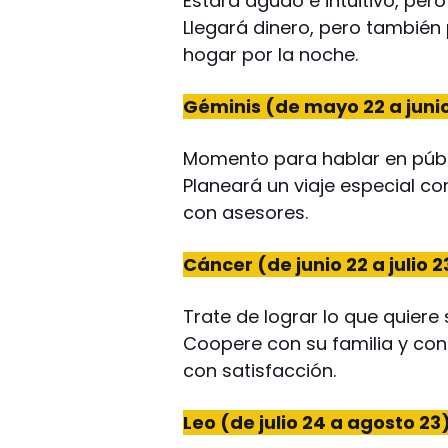
Estará agudo e intuitivo, per
Llegará dinero, pero también
hogar por la noche.
Géminis (de mayo 22 a junio
Momento para hablar en públi
Planeará un viaje especial co
con asesores.
Cáncer (de junio 22 a julio 2
Trate de lograr lo que quier
Coopere con su familia y cont
con satisfacción.
Leo (de julio 24 a agosto 23