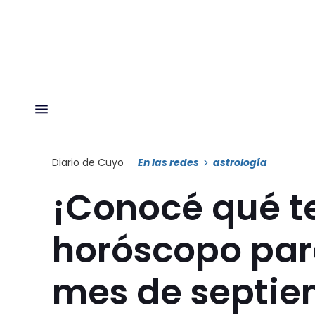
Diario de Cuyo
En las redes
astrología
¡Conocé qué t
horóscopo para
mes de septie