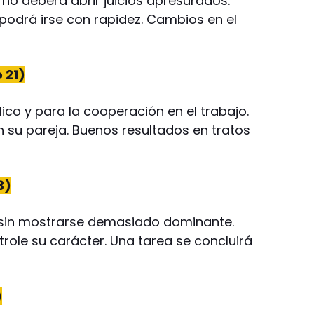
o no deberá abrir juicios apresurados.
 podrá irse con rapidez. Cambios en el
 21)
co y para la cooperación en el trabajo.
n su pareja. Buenos resultados en tratos
3)
e sin mostrarse demasiado dominante.
role su carácter. Una tarea se concluirá
)