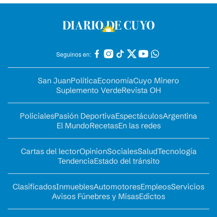
Seguinos en:
San Juan
Política
Economía
Cuyo Minero
Suplemento Verde
Revista OH
Policiales
Pasión Deportiva
Espectáculos
Argentina
El Mundo
Recetas
En las redes
Cartas del lector
Opinion
Sociales
Salud
Tecnología
Tendencia
Estado del tránsito
Clasificados
Inmuebles
Automotores
Empleos
Servicios
Avisos Fúnebres y Misas
Edictos