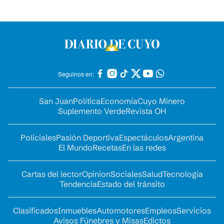
Seguinos en:
San Juan
Política
Economía
Cuyo Minero
Suplemento Verde
Revista OH
Policiales
Pasión Deportiva
Espectáculos
Argentina
El Mundo
Recetas
En las redes
Cartas del lector
Opinion
Sociales
Salud
Tecnología
Tendencia
Estado del tránsito
Clasificados
Inmuebles
Automotores
Empleos
Servicios
Avisos Fúnebres y Misas
Edictos