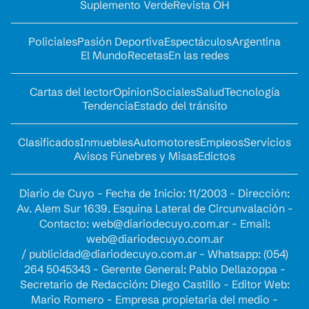
Suplemento Verde
Revista OH
Policiales
Pasión Deportiva
Espectáculos
Argentina
El Mundo
Recetas
En las redes
Cartas del lector
Opinion
Sociales
Salud
Tecnología
Tendencia
Estado del tránsito
Clasificados
Inmuebles
Automotores
Empleos
Servicios
Avisos Fúnebres y Misas
Edictos
Diario de Cuyo - Fecha de Inicio: 11/2003 - Dirección:
Av. Alem Sur 1639. Esquina Lateral de Circunvalación -
Contacto:
web@diariodecuyo.com.ar
- Email:
web@diariodecuyo.com.ar
/
publicidad@diariodecuyo.com.ar
-
Whatsapp: (054)
264 5045343 - Gerente General: Pablo Dellazoppa -
Secretario de Redacción: Diego Castillo - Editor Web:
Mario Romero - Empresa propietaria del medio -