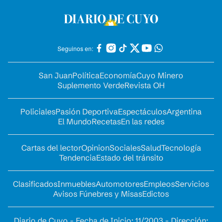
Seguinos en:
San Juan
Política
Economía
Cuyo Minero
Suplemento Verde
Revista OH
Policiales
Pasión Deportiva
Espectáculos
Argentina
El Mundo
Recetas
En las redes
Cartas del lector
Opinion
Sociales
Salud
Tecnología
Tendencia
Estado del tránsito
Clasificados
Inmuebles
Automotores
Empleos
Servicios
Avisos Fúnebres y Misas
Edictos
Diario de Cuyo - Fecha de Inicio: 11/2003 - Dirección: