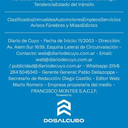
Tendencia
Estado del tránsito
Clasificados
Inmuebles
Automotores
Empleos
Servicios
Avisos Fúnebres y Misas
Edictos
Diario de Cuyo - Fecha de Inicio: 11/2003 - Dirección:
Av. Alem Sur 1639. Esquina Lateral de Circunvalación -
Contacto:
web@diariodecuyo.com.ar
- Email:
web@diariodecuyo.com.ar
/
publicidad@diariodecuyo.com.ar
-
Whatsapp: (054)
264 5045343 - Gerente General: Pablo Dellazoppa -
Secretario de Redacción: Diego Castillo - Editor Web:
Mario Romero - Empresa propietaria del medio -
FRANCISCO MONTES S.A.C.I.F.