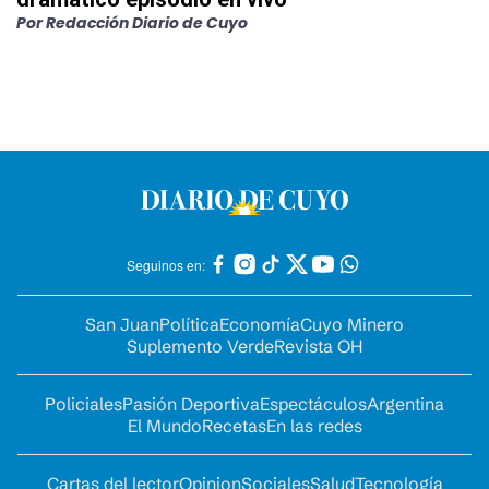
Por
Redacción Diario de Cuyo
Seguinos en:
San Juan
Política
Economía
Cuyo Minero
Suplemento Verde
Revista OH
Policiales
Pasión Deportiva
Espectáculos
Argentina
El Mundo
Recetas
En las redes
Cartas del lector
Opinion
Sociales
Salud
Tecnología