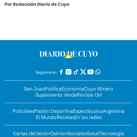
Por
Redacción Diario de Cuyo
Seguinos en:
San Juan
Política
Economía
Cuyo Minero
Suplemento Verde
Revista OH
Policiales
Pasión Deportiva
Espectáculos
Argentina
El Mundo
Recetas
En las redes
Cartas del lector
Opinion
Sociales
Salud
Tecnología