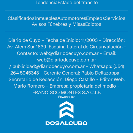
Tendencia
Estado del tránsito
Clasificados
Inmuebles
Automotores
Empleos
Servicios
Avisos Fúnebres y Misas
Edictos
Diario de Cuyo - Fecha de Inicio: 11/2003 - Dirección:
Av. Alem Sur 1639. Esquina Lateral de Circunvalación -
Contacto:
web@diariodecuyo.com.ar
- Email:
web@diariodecuyo.com.ar
/
publicidad@diariodecuyo.com.ar
-
Whatsapp: (054)
264 5045343 - Gerente General: Pablo Dellazoppa -
Secretario de Redacción: Diego Castillo - Editor Web:
Mario Romero - Empresa propietaria del medio -
FRANCISCO MONTES S.A.C.I.F.