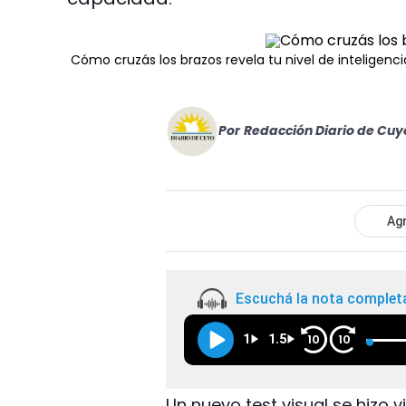
Cómo cruzás los brazos revela tu nivel de inteligenci
Por
Redacción Diario de Cuy
Agr
Escuchá la nota complet
1
1.5
10
10
Un nuevo test visual se hizo v