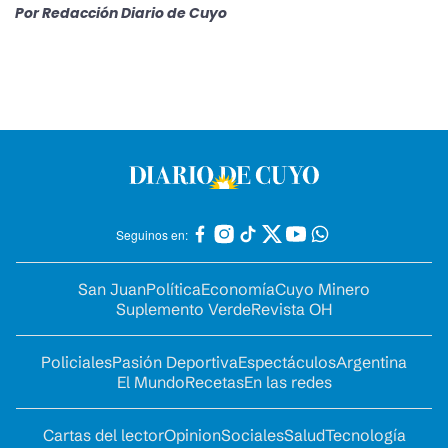
Por
Redacción Diario de Cuyo
Seguinos en:
San Juan
Política
Economía
Cuyo Minero
Suplemento Verde
Revista OH
Policiales
Pasión Deportiva
Espectáculos
Argentina
El Mundo
Recetas
En las redes
Cartas del lector
Opinion
Sociales
Salud
Tecnología