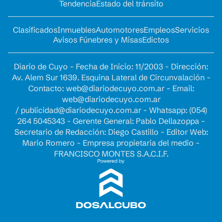
Tendencia
Estado del tránsito
Clasificados
Inmuebles
Automotores
Empleos
Servicios
Avisos Fúnebres y Misas
Edictos
Diario de Cuyo - Fecha de Inicio: 11/2003 - Dirección:
Av. Alem Sur 1639. Esquina Lateral de Circunvalación -
Contacto:
web@diariodecuyo.com.ar
- Email:
web@diariodecuyo.com.ar
/
publicidad@diariodecuyo.com.ar
-
Whatsapp: (054)
264 5045343 - Gerente General: Pablo Dellazoppa -
Secretario de Redacción: Diego Castillo - Editor Web:
Mario Romero - Empresa propietaria del medio -
FRANCISCO MONTES S.A.C.I.F.