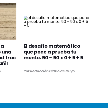
ra
El desafío matemático
ó una
que pone a prueba tu
d tras
mente: 50 - 50 x 0 + 5 ÷ 5
añil
o
Por
Redacción Diario de Cuyo