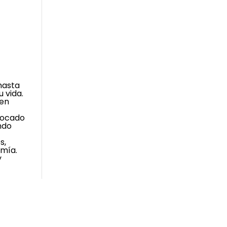
hasta
 vida.
 en
ovocado
ndo
s,
rmía.
y