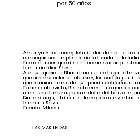
por 50 años.
Amar ya había completado dos de las cuatro fas
conseguir ser empleado de la banda de la India y
Fue entonces que
decidió comenzar su penitenc
honor del dios Shiva.
Aunque quisiera, Bharati no puede bajar el br
que sus músculos se atrofien, los cartílagos d
que la única forma de que pueda doblarlos ser
En una entrevista, Bharati mencionó que los pr
como una tortura, pues el dolor del brazo era 
Sin embargo,
el dolor no le impidió convertirse 
honrar a Shiva.
Fuente: Milenio
LAS MAS LEIDAS