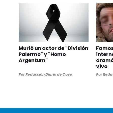
Murió un actor de "División
Famoso
Palermo" y "Homo
intern
Argentum"
dramát
vivo
Por
Redacción Diario de Cuyo
Por
Redac