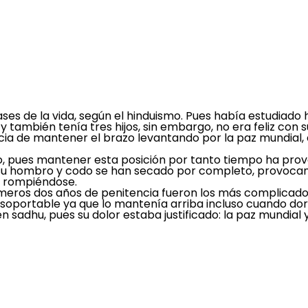
es de la vida, según el hinduismo.
Pues había estudiado 
 también tenía tres hijos, sin embargo, no era feliz con su
ia de mantener el brazo levantando por la paz mundial,
azo, pues mantener esta posición por tanto tiempo ha pr
e su hombro y codo se han secado por completo,
provoca
á rompiéndose.
imeros dos años de penitencia fueron los más complicado
insoportable ya que lo mantenía arriba incluso cuando do
en sadhu, pues su dolor estaba justificado: la paz mundial 