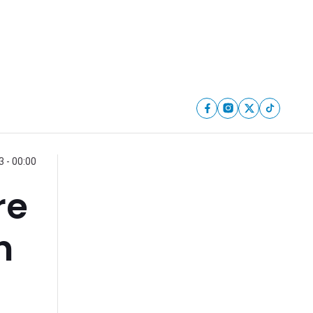
 - 00:00
re
n