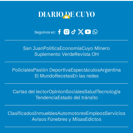
Seguinos en:
San Juan
Política
Economía
Cuyo Minero
Suplemento Verde
Revista OH
Policiales
Pasión Deportiva
Espectáculos
Argentina
El Mundo
Recetas
En las redes
Cartas del lector
Opinion
Sociales
Salud
Tecnología
Tendencia
Estado del tránsito
Clasificados
Inmuebles
Automotores
Empleos
Servicios
Avisos Fúnebres y Misas
Edictos